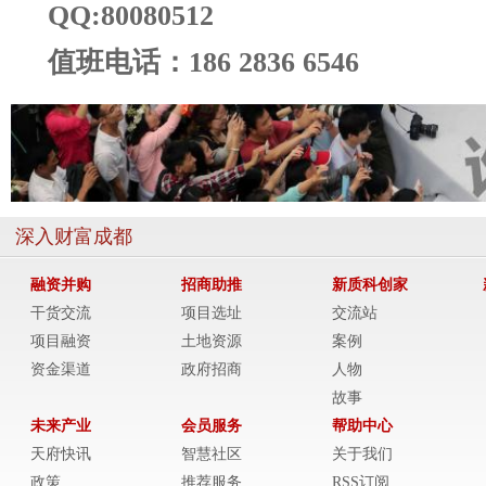
QQ:80080512
值班电话：186 2836 6546
深入财富成都
融资并购
招商助推
新质科创家
干货交流
项目选址
交流站
项目融资
土地资源
案例
资金渠道
政府招商
人物
故事
未来产业
会员服务
帮助中心
天府快讯
智慧社区
关于我们
政策
推荐服务
RSS订阅