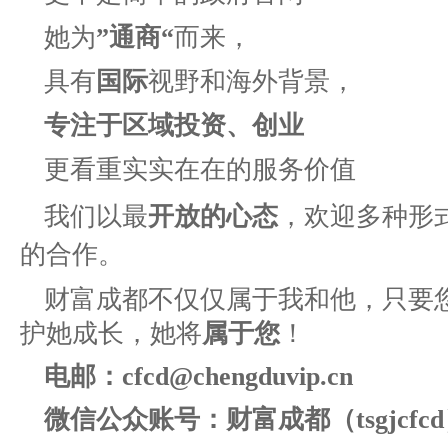
她为
”通商“
而来，
具有
国际
视野和海外背景，
专注于区域投资、创业
更看重实实在在的服务价值
我们以最
开放的心态
，欢迎
多种形
的合作。
财富成都不仅仅属于我和他，只要
护她成长，
她将
属于您
！
电邮：cfcd@chengduvip.cn
微信公众账号：财富成都（tsgjcfc