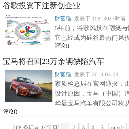
谷歌投资下注新创企业
财富猫
发表于
108130小时前
5年前，谷歌风投在嘲笑与
它已经成为硅谷最热门风
评论(
)
宝马将召回23万余辆缺陷汽车
财富猫
发表于
2014-04-03
家质检总局在官网通报，
设计原因，宝马（中国）
华晨宝马汽车有限公司将从
评论(
)
268 条记录 1/27 页
1
2
3
4
5
next>