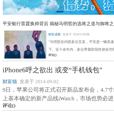
平安银行雷霆换帅背后 揭秘马明哲的选将之道与御将之
财富成都
发表于
85443小时前
“马明哲在内部多次言及，平安是一辆高
下。近十余年内，多位带着阶段性使命空
评论(
)
iPhone6呼之欲出 或变“手机钱包”
财富猫
发表于
2014-09-02
9日，苹果公司将正式召开新品发布会，4.7寸i
上基本确定的新产品线iWatch，市场也势必
评论(
)