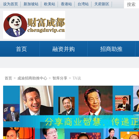
设为首页
新加坡站
欧美站
香港站
台湾站
天府新区
首页
融资并购
招商助推
首页
>
成渝招商助推中心
>
智库分享
>
TA说