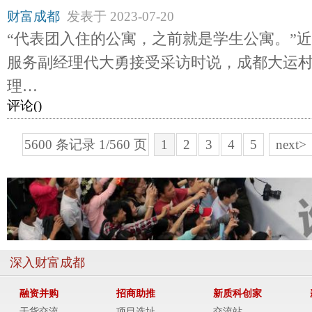
财富成都
发表于
2023-07-20
“代表团入住的公寓，之前就是学生公寓。”
服务副经理代大勇接受采访时说，成都大运
理…
评论(
)
5600 条记录 1/560 页
1
2
3
4
5
next>
深入财富成都
融资并购
招商助推
新质科创家
干货交流
项目选址
交流站