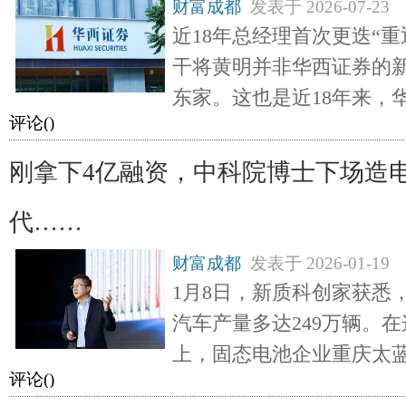
财富成都
发表于
2026-07-23
近18年总经理首次更迭“
干将黄明并非华西证券的新
东家。这也是近18年来，
评论(
)
刚拿下4亿融资，中科院博士下场造
代……
财富成都
发表于
2026-01-19
1月8日，新质科创家获悉，重
汽车产量多达249万辆。
上，固态电池企业重庆太
评论(
)