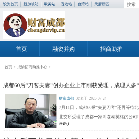
设为首页
新加坡站
欧美站
香港站
台湾站
天府新区
首页
融资并购
招商助推
首页
>
成渝招商助推中心
>
成都60后“刀客夫妻”创办企业上市刚获受理，成理人多“
财富成都
发表于
2026-07-24
7月11日，成都60后“夫妻刀客”还再等待北
北交所受理了成都一家叫森泰英格的公司I
评论(
)