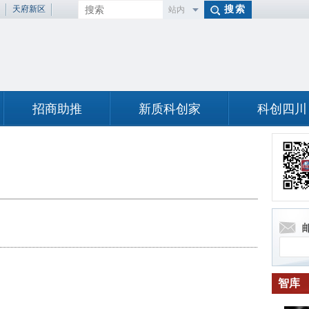
天府新区
站内
百度
招商助推
新质科创家
科创四川
智库