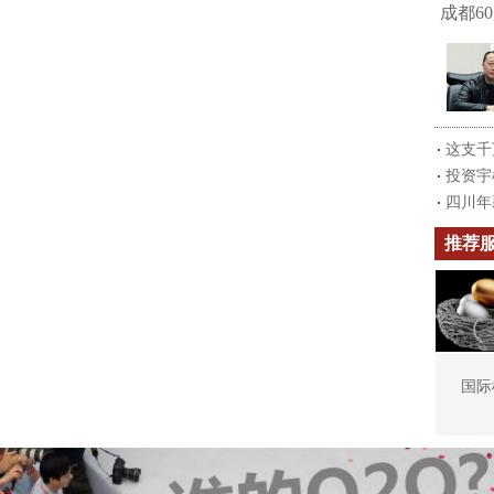
成都6
这支千
投资宇
四川年
推荐
国际