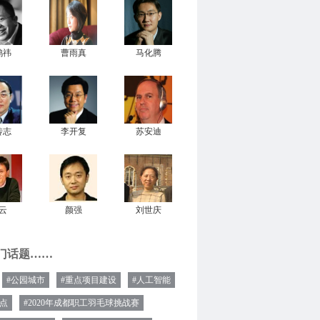
鸿祎
曹雨真
马化腾
传志
李开复
苏安迪
云
颜强
刘世庆
门话题……
#公园城市
#重点项目建设
#人工智能
热点
#2020年成都职工羽毛球挑战赛