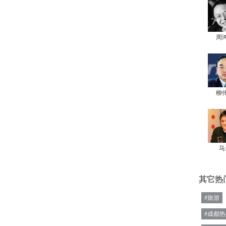
周
柳
马
其它热
#旅游
#成都