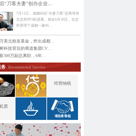
0后“刀客夫妻”创办企业…
7月11日，成都60后“夫妻刀客”还再等待
北交所IPO的进展。就在6月30日，北交
所受理了成都一家叫…
万美元校友基金，炸出成都…
树科技背后的蜀道集团CV…
薪300万副总离职，6年…
服务
Recommend Service
经营纳税
机票