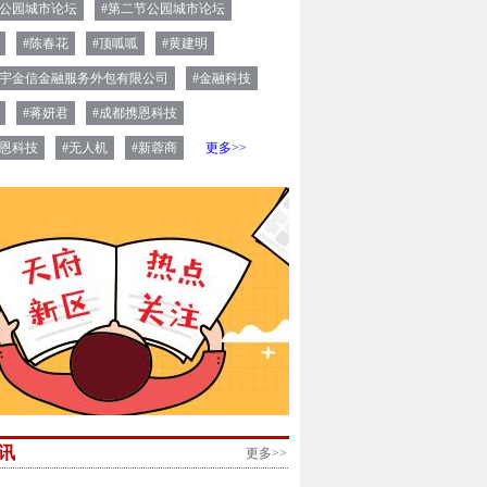
届公园城市论坛
#第二节公园城市论坛
#陈春花
#顶呱呱
#黄建明
享宇金信金融服务外包有限公司
#金融科技
#蒋妍君
#成都携恩科技
携恩科技
#无人机
#新蓉商
更多>>
讯
更多>>