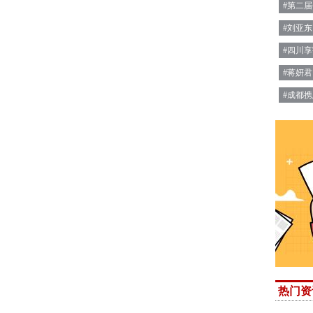
#第二
#刘亚东
#四川
#蒋妍君
#成都
热门资