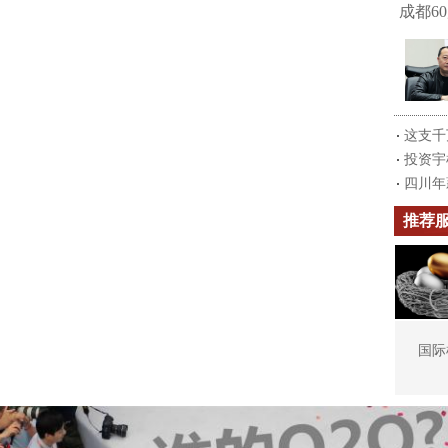
成都6
这支千
投资宇
四川年
推荐
国际