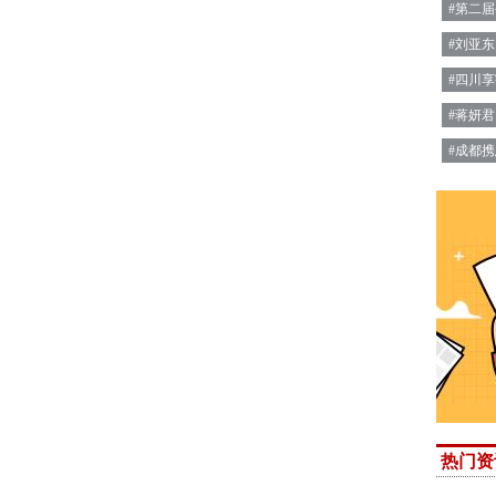
#第二
#刘亚东
#四川
#蒋妍君
#成都
热门资