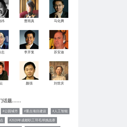
鸿祎
曹雨真
马化腾
传志
李开复
苏安迪
云
颜强
刘世庆
门话题……
#公园城市
#重点项目建设
#人工智能
热点
#2020年成都职工羽毛球挑战赛