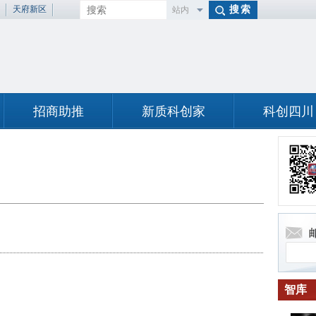
天府新区
站内
百度
招商助推
新质科创家
科创四川
智库