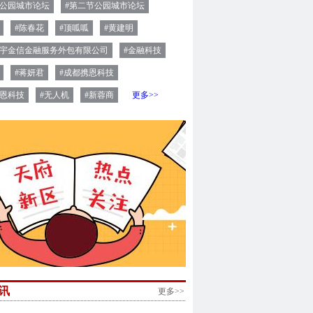
届公园城市论坛
#第二节公园城市论坛
#陈春花
#顶呱呱
#黄建明
享宇金信金融服务外包有限公司
#金融科技
#蒋妍君
#成都携恩科技
携恩科技
#无人机
#新蓉商
更多>>
讯
更多>>