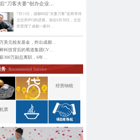
0后“刀客夫妻”创办企业…
7月11日，成都60后“夫妻刀客”还再等待
北交所IPO的进展。就在6月30日，北交
所受理了成都一家叫…
万美元校友基金，炸出成都…
树科技背后的蜀道集团CV…
薪300万副总离职，6年…
服务
Recommend Service
经营纳税
机票