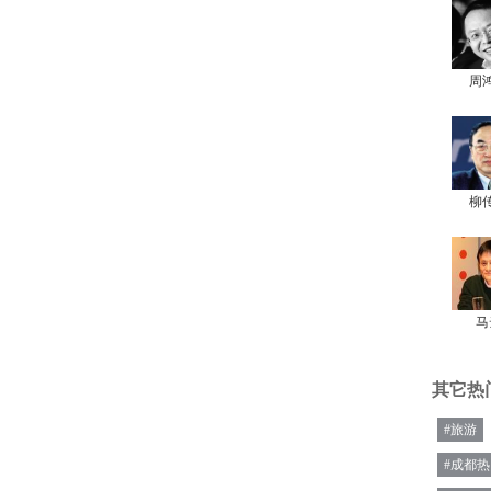
周
柳
马
其它热
#旅游
#成都