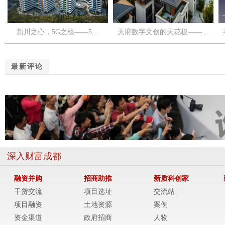
新川之心，5G之核——5…
天府数字文创的天花板——…
最新评论
深入财富成都
融资并购
招商助推
新质科创家
干货交流
项目选址
交流站
项目融资
土地资源
案例
资金渠道
政府招商
人物