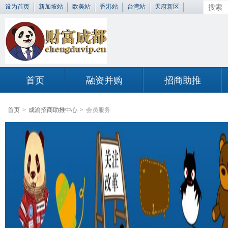
设为首页
新加坡站
欧美站
香港站
台湾站
天府新区
首页
融资并购
招商助推
首页
>
成渝招商助推中心
>
会员服务