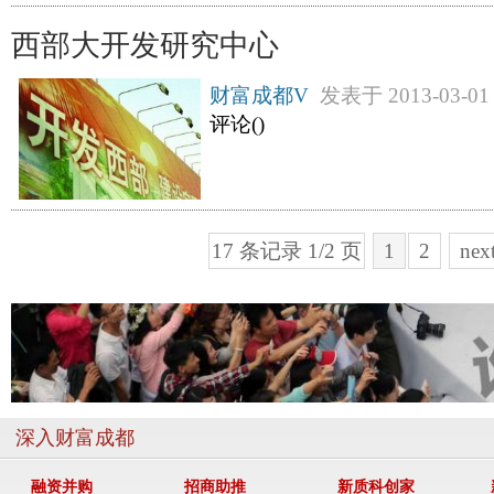
西部大开发研究中心
财富成都V
发表于
2013-03-01
评论(
)
17 条记录 1/2 页
1
2
nex
深入财富成都
融资并购
招商助推
新质科创家