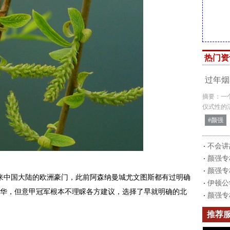
热门资
过年烟
摘要：一
仪式性的
#颜强
不会讲
颜强专
颜强专
来中国大陆的欧洲豪门，此前阿森纳曼城尤文图斯都有过明确
伊顿公
华，但意甲冠军根本不理睬各方建议，选择了早就明确的北
颜强专
推荐