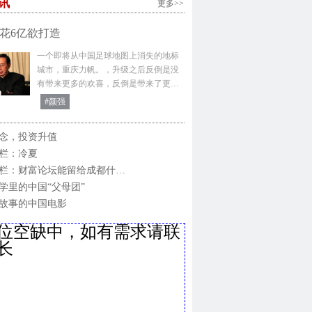
讯
更多>>
花6亿欲打造
一个即将从中国足球地图上消失的地标
城市，重庆力帆。，升级之后反倒是没
有带来更多的欢喜，反倒是带来了更…
#颜强
念，投资升值
栏：冷夏
栏：财富论坛能留给成都什…
学里的中国“父母团”
故事的中国电影
位空缺中，如有需求请联
长