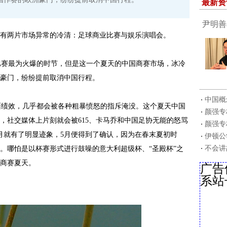
最新资
尹明善
有两片市场异常的冷清：足球商业比赛与娱乐演唱会。
赛最为火爆的时节，但是这一个夏天的中国商赛市场，冰冷
豪门，纷纷提前取消中国行程。
中国概
绩效，几乎都会被各种粗暴愤怒的指斥淹没。这个夏天中国
颜强专
，社交媒体上片刻就会被615、卡马乔和中国足协无能的怒骂
颜强专
月就有了明显迹象，5月便得到了确认，因为在春末夏初时
伊顿公
不会讲
。哪怕是以杯赛形式进行鼓噪的意大利超级杯、“圣殿杯”之
商赛夏天。
广告
系站