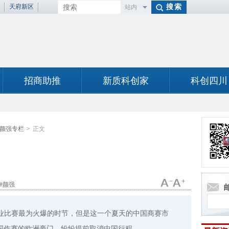
天府新区
站内
百度
招商助推
新质科创家
科创四川
颜强专栏
>
正文
#颜强
业比赛最为火爆的时节，但是这一个夏天的中国商赛市
国作赛的欧洲豪门，纷纷提前取消中国行程。