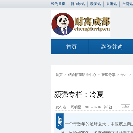
设为首页
新加坡站
欧美站
香港站
台湾站
首页
融资并购
首页
>
成渝招商助推中心
>
智库分享
>
专栏
>
颜强专栏：冷夏
发布者： 周明星
2013-07-16
评论(
)
一个奇数年的足球夏天，本应该是商
场，冰冷如寒冬。各支传闻中可能来中