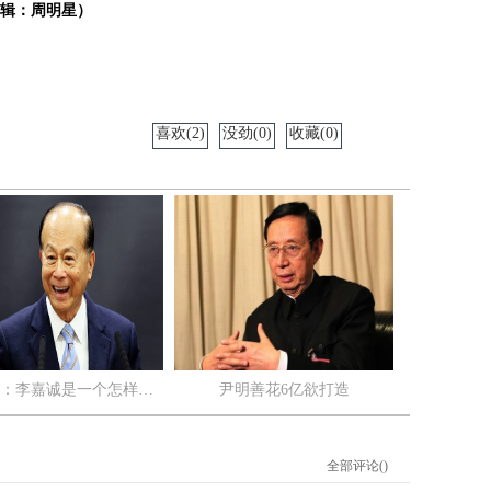
辑：周明星）
喜欢(2)
没劲(0)
收藏(0)
：李嘉诚是一个怎样…
尹明善花6亿欲打造
全部评论(
)