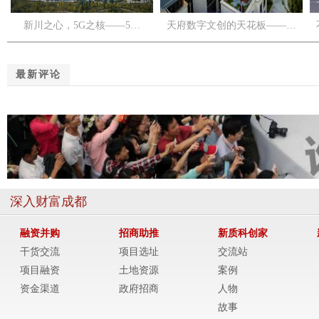
新川之心，5G之核——5…
天府数字文创的天花板——…
最新评论
深入财富成都
融资并购
招商助推
新质科创家
干货交流
项目选址
交流站
项目融资
土地资源
案例
资金渠道
政府招商
人物
故事