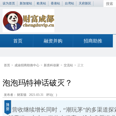
设为首页
新加坡站
欧美站
香港站
台湾站
天府新区
首页
融资并购
招商助推
首页
>
成渝招商助推中心
>
新质科创家
>
交流站
>
正文
泡泡玛特神话破灭？
发布者： 财富猫
2021-03-31
评论(
)
营收继续增长同时，“潮玩茅”的多渠道探