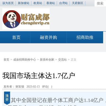
设为首页
新加坡站
欧美站
香港站
台湾站
天府新区
首页
融资并购
招商助推
首页
>
成渝招商助推中心
>
新质科创家
>
交流站
>
正文
我国市场主体达1.7亿户
发布者： 财富猫
2023-02-15
评论(
)
其中全国登记在册个体工商户达1.14亿