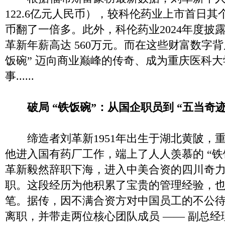
122.6亿元人民币），较科伦药业上市首日其
币翻了一倍多。此外，科伦药业2024年度披
革新年薪高达 560万元。而在这些财富数字背
饭碗” 迈向商业巅峰的传奇、成为重庆医科大学
事......
破局 “铁饭碗”：从国企职员到 “五当奇迹
缔造者刘革新1951年出生于湖北黄陂，
他进入国有药厂工作，端上了人人羡慕的 “铁饭碗
革新毅然辞职下海，进入中美合资的四川奇
职。这段经历为他积累了宝贵的管理经验，
笔。据传，因不满合资方对中国员工的不公待遇
离职，并带走两位核心团队成员 —— 副总