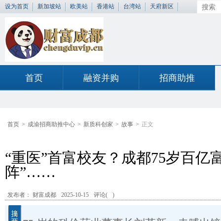
设为首页
新加坡站
欧美站
香港站
台湾站
天府新区
首页
融资并购
招商助推
首页
>
成渝招商助推中心
>
新质科创家
>
故事
>
正文
“重医”首富校友？成都75岁百亿
阵”……
发布者： 财富成都
2025-10-15
评论(
)