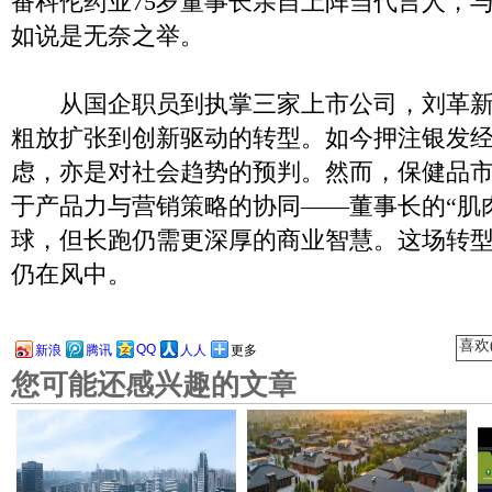
番科伦药业75岁董事长亲自上阵当代言人，
如说是无奈之举。
从国企职员到执掌三家上市公司，刘革新
粗放扩张到创新驱动的转型。如今押注银发
虑，亦是对社会趋势的预判。然而，保健品
于产品力与营销策略的协同——董事长的“肌
球，但长跑仍需更深厚的商业智慧。这场转
仍在风中。
喜欢(
QQ
新浪
腾讯
人人
更多
您可能还感兴趣的文章