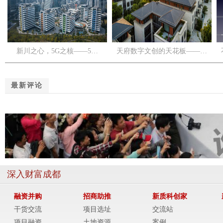
新川之心，5G之核——5…
天府数字文创的天花板——…
最新评论
深入财富成都
融资并购
招商助推
新质科创家
干货交流
项目选址
交流站
项目融资
土地资源
案例